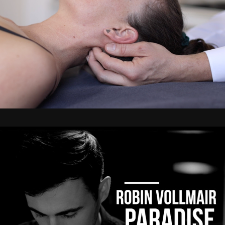
Robin Vollmair