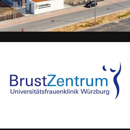
Brustzentrum Frauenklinik